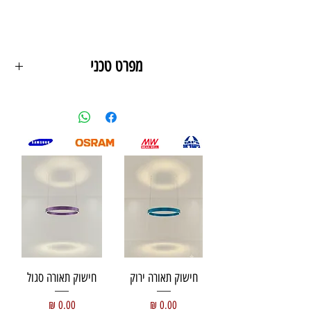
מפרט טכני
מידות הגוף -30/1200ממ
גוון אור - 6000k/4000K/3000K
כמות לומן - /6000LM
וואט - 60W
צבע גוף - שחור/זהב/לבן/ אחר
חומר- אלומיניום , פרספקס , אחר
תליה - אביזרי תליה
חישוק תאורה ירוק
חישוק תאורה סגול
מחיר
מחיר