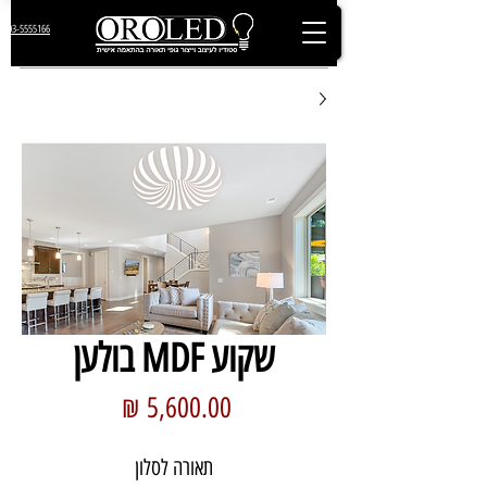
03-5555166
שקוע MDF בולען
מחיר
תאורה לסלון