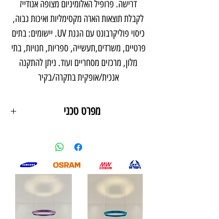
דרישה. פרופיל האלומיניום מצופה אנודייז
לקבלת תוצאות הארה מקסימליות ואיכות גבוה,
כיסוי פוליקרבונט עם הגנת UV. יישומים: בתים
פרטיים, משרדים,תעשייה, ספריות, חנויות, בתי
מלון, מרכזים מסחריים ועוד. ניתן להתקנה
אנכית/אופקית בתקרה/בקיר
מפרט טכני
הספק
- עד 30w/למטר
עוצמת אור
- עד 4200lm למטר
גוון אור
-6500k /4000k /3000k
מבנה
-אלומיניום כיסוי פוליקרבונט
מידות
- /25mm / 10mm
צבע גוף
- לבן/שחור/אנודיז/אחר
סוג לד
- osram / samsung LG