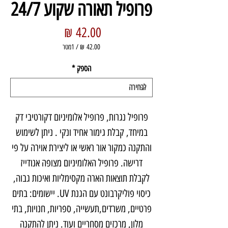
פרופיל תאורה שקוע 24/7
מחיר
/
1מטר
‏42.00 ‏₪
לכל
הספק
*
1
Meter
פרופיל נגרות, פרופיל אלומיניום דקורטיבי דק
במיחד, קבלת גימור אחיד ונקי . ניתן לשימוש
והתקנה כמקור אור ראשי או ליצירת אוירה על פי
דרישה. פרופיל האלומיניום מצופה אנודייז
לקבלת תוצאות הארה מקסימליות ואיכות גבוה,
כיסוי פוליקרבונט עם הגנת UV. יישומים: בתים
פרטיים, משרדים,תעשייה, ספריות, חנויות, בתי
מלון, מרכזים מסחריים ועוד. ניתן להתקנה