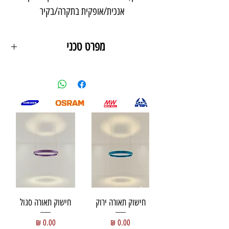
אנכית/אופקית בתקרה/בקיר
מפרט טכני
הספק
- עד 25w/למטר
עוצמת אור
- עד 3000lm למטר
גוון אור
-6500k /4000k /3000k
מבנה
-אלומיניום כיסוי פוליקרבונט
מידות
- 18mm / 7mm
צבע גוף
- לבן/שחור/אנודיז/אחר
סוג לד
- osram / samsung
סוג שנאי
- meanwell 12v\24v
אחריות
- 3 שנים
ניתן לחתוך על פי מידה
חישוק תאורה ירוק
חישוק תאורה סגול
מחיר
מחיר