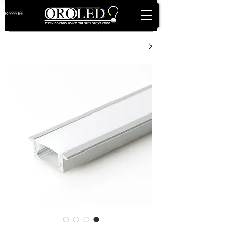
03-5555166