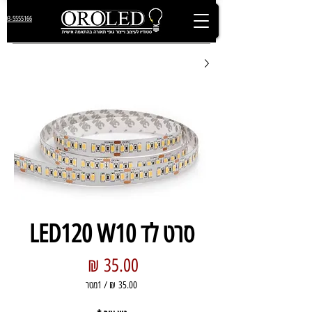
03-5555166
סרט לד LED120 W10
מחיר
/
1מטר
‏35.00 ‏₪
לכל