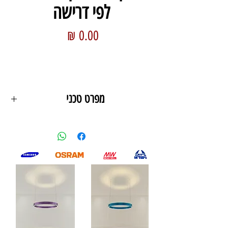
לפי דרישה
מחיר
מפרט טכני
מידות הגוף - 1200ממ קוטר
פרופיל הגוף - 50/42ממ / אחר
גוון אור - 6000k/4000K/3000K
כמות לומן - /6000LM
וואט למטר - 60W 300MA
צבע גוף - שחור/זהב/לבן/ אחר
חומר- אלומיניום , פרספקס , אחר
תליה - מוט אברגה מיוחד 3 יח