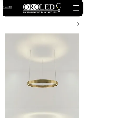
03-5555166