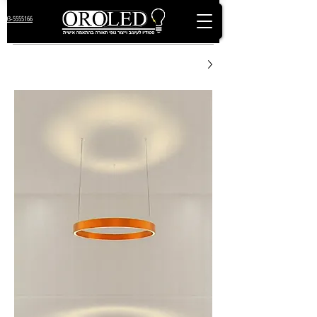
03-5555166