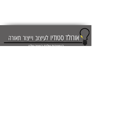
אורולד סטודיו
לעי
צוב
וייצור
ת
אורה
העיצובים שלכם הייצור שלנו
אולם תצוגה משרדי המפעל תאורה
ומרכז לוגיסטי
שביל מ.ט.ד אזור התעשייה
נוף הארץ כפר קאסם
טלפון :
03-5555166
נקודת איסוף נתניה בני בנימין 25
טלפון :
054-3126232
קידום
אתרים